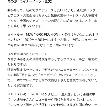
その①：ライナーノーツ（全文）
夢が叶って、初めてプロデュースしたCDにより、正統派バップ・
ピアニストの友金まゆみさんと気鋭の若手ベーシストの大塚義将
さんを、全国のジャズ・ファンの皆さんに紹介できることを、心
から嬉しく思っています。
タイトルを「NEW YORK REUNION」と名付けたのは、このトリ
オの3人が、2010年と2011年に横浜で共演し、今回のニューヨー
ク録音が3回目の共演となることに因んでいます。
＜友金まゆみさんについて＞
友金まゆみさんの米国時代を中心とするプロフィールは、後述の
とおりですが、
猛者が集まるセッションで有名だったニューヨーク、マンハッタ
ンの105丁目にあった「オーギーズ」のハウス・ピアニストとし
て、日本でブレイクする前の大西順子さんと交代で出演していた
という実力派です。
NHK Eテレの「SWITCHインタビュー 達人達」という番組の中
で、大西順子さんがニューヨーク時代を振り返っていました。
「レジェンド達がまだ活躍していた時代にぎりぎり間に合い、一