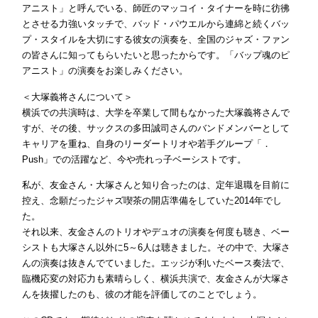
アニスト」と呼んでいる、師匠のマッコイ・タイナーを時に彷彿
とさせる力強いタッチで、バッド・パウエルから連綿と続くバッ
プ・スタイルを大切にする彼女の演奏を、全国のジャズ・ファン
の皆さんに知ってもらいたいと思ったからです。「バップ魂のピ
アニスト」の演奏をお楽しみください。
＜大塚義将さんについて＞
横浜での共演時は、大学を卒業して間もなかった大塚義将さんで
すが、その後、サックスの多田誠司さんのバンドメンバーとして
キャリアを重ね、自身のリーダートリオや若手グループ「．
Push」での活躍など、今や売れっ子ベーシストです。
私が、友金さん・大塚さんと知り合ったのは、定年退職を目前に
控え、念願だったジャズ喫茶の開店準備をしていた2014年でし
た。
それ以来、友金さんのトリオやデュオの演奏を何度も聴き、ベー
シストも大塚さん以外に5～6人は聴きました。その中で、大塚さ
んの演奏は抜きんでていました。エッジが利いたベース奏法で、
臨機応変の対応力も素晴らしく、横浜共演で、友金さんが大塚さ
んを抜擢したのも、彼の才能を評価してのことでしょう。