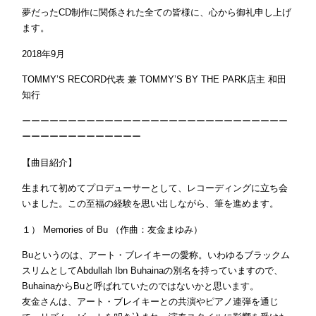
夢だったCD制作に関係された全ての皆様に、心から御礼申し上げ
ます。
2018年9月
TOMMY’S RECORD代表 兼 TOMMY’S BY THE PARK店主 和田
知行
ーーーーーーーーーーーーーーーーーーーーーーーーーーーーー
ーーーーーーーーーーーーー
【曲目紹介】
生まれて初めてプロデューサーとして、レコーディングに立ち会
いました。この至福の経験を思い出しながら、筆を進めます。
１） Memories of Bu （作曲：友金まゆみ）
Buというのは、アート・ブレイキーの愛称。いわゆるブラックム
スリムとしてAbdullah Ibn Buhainaの別名を持っていますので、
BuhainaからBuと呼ばれていたのではないかと思います。
友金さんは、アート・ブレイキーとの共演やピアノ連弾を通じ