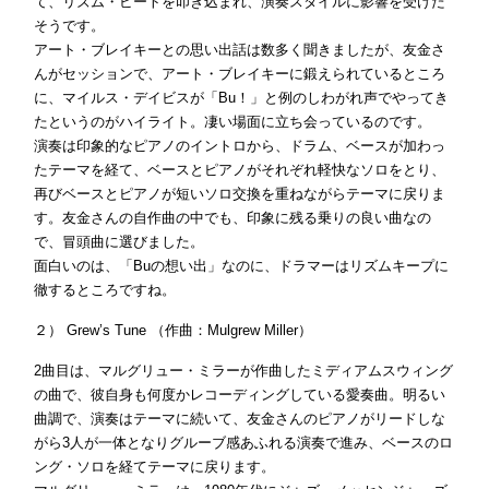
て、リズム・ビートを叩き込まれ、演奏スタイルに影響を受けた
そうです。
アート・ブレイキーとの思い出話は数多く聞きましたが、友金さ
んがセッションで、アート・ブレイキーに鍛えられているところ
に、マイルス・デイビスが「Bu！」と例のしわがれ声でやってき
たというのがハイライト。凄い場面に立ち会っているのです。
演奏は印象的なピアノのイントロから、ドラム、ベースが加わっ
たテーマを経て、ベースとピアノがそれぞれ軽快なソロをとり、
再びベースとピアノが短いソロ交換を重ねながらテーマに戻りま
す。友金さんの自作曲の中でも、印象に残る乗りの良い曲なの
で、冒頭曲に選びました。
面白いのは、「Buの想い出」なのに、ドラマーはリズムキープに
徹するところですね。
２） Grew’s Tune （作曲：Mulgrew Miller）
2曲目は、マルグリュー・ミラーが作曲したミディアムスウィング
の曲で、彼自身も何度かレコーディングしている愛奏曲。明るい
曲調で、演奏はテーマに続いて、友金さんのピアノがリードしな
がら3人が一体となりグルーブ感あふれる演奏で進み、ベースのロ
ング・ソロを経てテーマに戻ります。