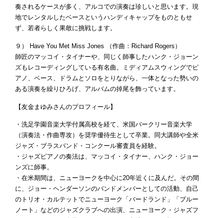
奏されるケースが多く、アルコでの演奏は珍しいと思います。現
地でレンタルしたベースというハンディキャップをものともせ
ず、若者らしく果敢に挑戦します。
９） Have You Met Miss Jones （作曲：Richard Rogers）
師匠のマッコイ・タイナーや、同じく師事したハンク・ジョーン
ズもレコーディングしている有名曲。ミディアムスウィングでピ
アノ、ベース、ドラムとソロをとりながら、一体となった勢いの
ある演奏を繰りひろげ、アルバムの掉尾を飾っています。
【友金まゆみさんのプロフィール】
・洗足学園音楽大学付属高校を経て、米国バークリー音楽大学
（演奏法・作曲専攻）を奨学優待生として卒業。同大講師や全米
ジャズ・ブラスバンド・コンクール審査員を経験。
・ジャズピアノの奏法は、マッコイ・タイナー、ハンク・ジョー
ンズに師事。
・在米期間は、ニューヨークを中心に20年近くに及んだ。その間
に、ジョー・ヘンダーソンのバンドメンバーとしての活動、自己
のトリオ・カルテットでニューヨーク「バードランド」「ブルー
ノート」などのジャズクラブへの出演、ニューヨーク・ジャズフ