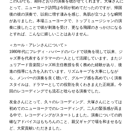
このCDでも、期待どおりの演奏を聴かせてくれます。大塚さんに
とって、ニューヨーク訪問は今回が初めてだったのですが、帰国
後の彼の演奏で、以前に増す凄みを感じ、鳥肌が立つような瞬間
がありました。本場ニューヨークで、トップミュージシャンの演
奏に接したことで彼が刺激を受け、更なる飛躍のきっかけになる
とすれば、こんなに嬉しいことはありません。
＜カール・アレンさんについて＞
1980年代にフレディ・ハバードのバンドで頭角を現して以来、ジ
ャズ界を代表するドラマーの一人として活躍しています。またジ
ュリアード音楽院ジャズ科主任教授を長く務めた経験があり、後
進の指導にも力を入れています。リズムキープを大事にしなが
ら、メンバーの演奏を良く聴いて、グルーブ感を高めていく演奏
スタイルは、ドラマーとしての役割を良くわきまえた正統派。今
回のレコーディングでも流石と唸らせる演奏でした。
友金さんにとって、久々のレコーディング、大塚さんにとっては
初めてのニューヨークでのレコーディング。二人の緊張感が高ま
る中で、レコーディングがスタートしました。演奏についての的
確なアドバイスはもちろんのこと、親父ギャグで場を和ませるな
ど、大変貢献いただきました。