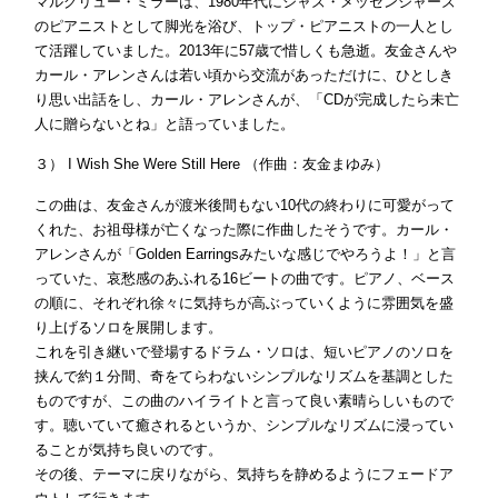
マルグリュー・ミラーは、1980年代にジャズ・メッセンジャーズ
のピアニストとして脚光を浴び、トップ・ピアニストの一人とし
て活躍していました。2013年に57歳で惜しくも急逝。友金さんや
カール・アレンさんは若い頃から交流があっただけに、ひとしき
り思い出話をし、カール・アレンさんが、「CDが完成したら未亡
人に贈らないとね」と語っていました。
３） I Wish She Were Still Here （作曲：友金まゆみ）
この曲は、友金さんが渡米後間もない10代の終わりに可愛がって
くれた、お祖母様が亡くなった際に作曲したそうです。カール・
アレンさんが「Golden Earringsみたいな感じでやろうよ！」と言
っていた、哀愁感のあふれる16ビートの曲です。ピアノ、ベース
の順に、それぞれ徐々に気持ちが高ぶっていくように雰囲気を盛
り上げるソロを展開します。
これを引き継いで登場するドラム・ソロは、短いピアノのソロを
挟んで約１分間、奇をてらわないシンプルなリズムを基調とした
ものですが、この曲のハイライトと言って良い素晴らしいもので
す。聴いていて癒されるというか、シンプルなリズムに浸ってい
ることが気持ち良いのです。
その後、テーマに戻りながら、気持ちを静めるようにフェードア