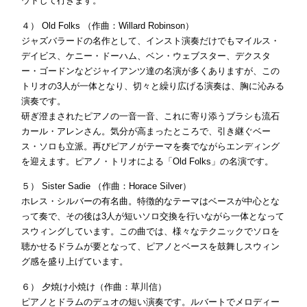
ウトして行きます。
４） Old Folks （作曲：Willard Robinson）
ジャズバラードの名作として、インスト演奏だけでもマイルス・
デイビス、ケニー・ドーハム、ベン・ウェブスター、デクスタ
ー・ゴードンなどジャイアンツ達の名演が多くありますが、この
トリオの3人が一体となり、切々と繰り広げる演奏は、胸に沁みる
演奏です。
研ぎ澄まされたピアノの一音一音、これに寄り添うブラシも流石
カール・アレンさん。気分が高まったところで、引き継ぐベー
ス・ソロも立派。再びピアノがテーマを奏でながらエンディング
を迎えます。ピアノ・トリオによる「Old Folks」の名演です。
５） Sister Sadie （作曲：Horace Silver）
ホレス・シルバーの有名曲。特徴的なテーマはベースが中心とな
って奏で、その後は3人が短いソロ交換を行いながら一体となって
スウィングしています。この曲では、様々なテクニックでソロを
聴かせるドラムが要となって、ピアノとベースを鼓舞しスウィン
グ感を盛り上げています。
６） 夕焼け小焼け（作曲：草川信）
ピアノとドラムのデュオの短い演奏です。ルバートでメロディー