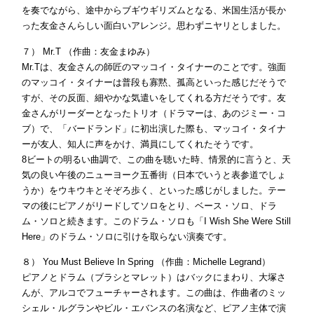
を奏でながら、途中からブギウギリズムとなる、米国生活が長か
った友金さんらしい面白いアレンジ。思わずニヤリとしました。
７） Mr.T （作曲：友金まゆみ）
Mr.Tは、友金さんの師匠のマッコイ・タイナーのことです。強面
のマッコイ・タイナーは普段も寡黙、孤高といった感じだそうで
すが、その反面、細やかな気遣いをしてくれる方だそうです。友
金さんがリーダーとなったトリオ（ドラマーは、あのジミー・コ
ブ）で、「バードランド」に初出演した際も、マッコイ・タイナ
ーが友人、知人に声をかけ、満員にしてくれたそうです。
8ビートの明るい曲調で、この曲を聴いた時、情景的に言うと、天
気の良い午後のニューヨーク五番街（日本でいうと表参道でしょ
うか）をウキウキとそぞろ歩く、といった感じがしました。テー
マの後にピアノがリードしてソロをとり、ベース・ソロ、ドラ
ム・ソロと続きます。このドラム・ソロも「I Wish She Were Still
Here」のドラム・ソロに引けを取らない演奏です。
８） You Must Believe In Spring （作曲：Michelle Legrand）
ピアノとドラム（ブラシとマレット）はバックにまわり、大塚さ
んが、アルコでフューチャーされます。この曲は、作曲者のミッ
シェル・ルグランやビル・エバンスの名演など、ピアノ主体で演