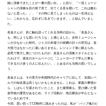
緒に演奏できたことが一番の思い出。」と語り、「一流ミュージ
シャンの演奏を目の前で見て、出てくる音を聴いて、これは敵わ
ないと思った。」、「その時に見てしまったものは一生消えな
い。これからも、忘れずに生きていきます。」と結んでいまし
た。
友金さんが、折に触れ語ってくれる当時の話から、「友金さん
も、同じような思いだろうな」と感じました。女性ミュージシャ
ンが少なかった時代、ジャズの本場での研鑽の日々の苦労は、並
大抵ではなかったに違いありません。レジェンド達に鍛えられ、
必死で努力し身につけたものが、友金さんの演奏スタイルとなっ
たわけで、彼女のホームページに「ニューヨークで学んだ事を、
できるだけ多くの人に伝えたい。」とあるのも当然の思いでしょ
う。
友金さんは、その実力や米国時代のキャリアに比して、全国レベ
ルでの知名度は高くないかもしれません。これは、家庭の事情か
ら、しばらく引退されていたこと、また復帰後も、受け継いだ音
楽学校の運営があるため、ライブ活動が、地元横浜が中心となっ
ているためです。
今回、思い切ってCD制作に踏みきったのは、私が「バップ魂のピ