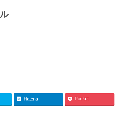
ル
Pocket
Hatena