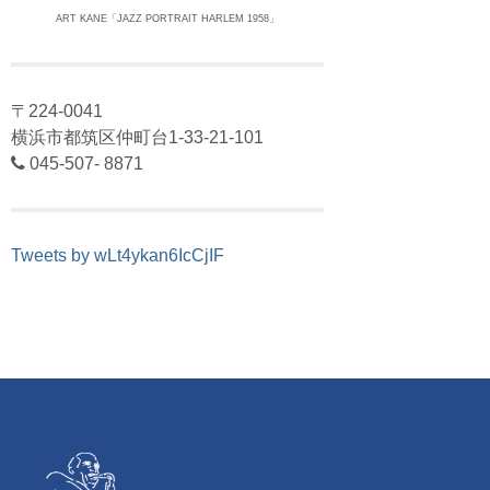
ART KANE「JAZZ PORTRAIT HARLEM 1958」
〒224-0041
横浜市都筑区仲町台1-33-21-101
045-507- 8871
Tweets by wLt4ykan6IcCjIF