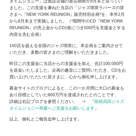
タイムジョニー」は仮設店舗の退去期限が9月末と迫ってい
ました。この支援を兼ねた当店の「ジャズ喫茶ラバーズの皆
さまへ『NEW YORK REUNION』販売特別企画*を、本年2月
から8月末まで実施しました。（*期間中のCD『NEW YORK
REUNION』の売上金からCD1枚につき500円を支援金とする
内容を含む企画）
100店を超える全国のジャズ喫茶に、本企画をご案内させて
いただき、多数の皆さまのご理解をいただきました。
昨日この支援金に当店からの支援金を加え、合計100,000円
を送金いたしました。企画の趣旨にご賛同いただき、CDをお
買い上げいただいた皆さまに、心から御礼申し上げます。
募金サイトのブログによると、この一か月間に大口の募金も
あり目標としていた800万円を達成されたとのことです。
詳細は右記ブログを参照ください。 ⇒ 「
陸前高田ジャズ
タイムジョニー再建へご支援をお願いします
」
以上、御礼とご報告迄申し上げます。