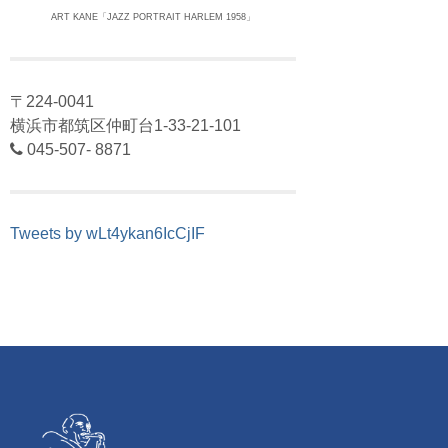
ART KANE「JAZZ PORTRAIT HARLEM 1958」
〒224-0041
横浜市都筑区仲町台1-33-21-101
045-507- 8871
Tweets by wLt4ykan6IcCjIF