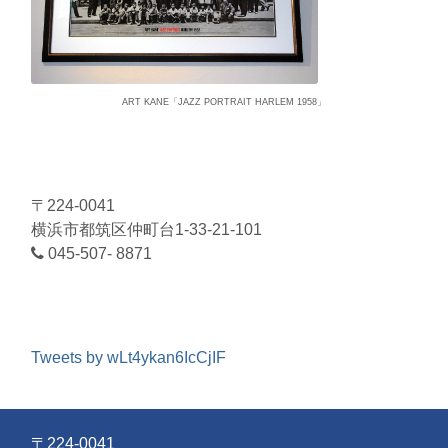
ART KANE「JAZZ PORTRAIT HARLEM 1958」
〒224-0041
横浜市都筑区仲町台1-33-21-101
045-507- 8871
Tweets by wLt4ykan6IcCjIF
〒224-0041